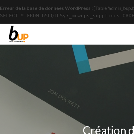
Erreur de la base de données WordPress :
[Table 'admin_bup.
SELECT * FROM b5LQfLSy7_mowcps_suppliers ORD
Création 