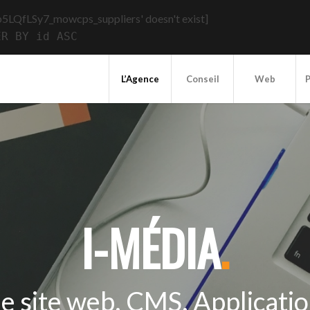
b5LQfLSy7_mowcps_suppliers' doesn't exist]
ER BY id ASC
L’Agence
Conseil
Web
P
I-MÉDIA
.
de site web, CMS, Applicati