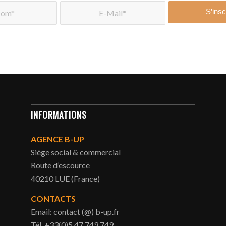
INFORMATIONS
AGENCE B-UP
Siège social & commercial
Route d’escource
40210 LUE (France)
CONTACTS
Email: contact (@) b-up.fr
Tél. +33(0)5 47 749 749