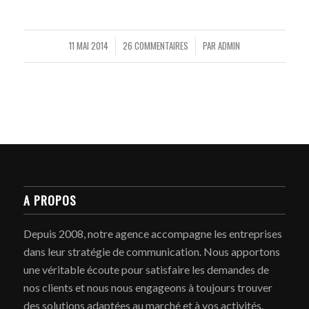
11 MAI 2014
26 COMMENTAIRES
PAR
ADMIN
/
/
A PROPOS
Depuis 2008, notre agence accompagne les entreprises
dans leur stratégie de communication. Nous apportons
une véritable écoute pour satisfaire les demandes de
nos clients et nous nous engageons à toujours trouver
des solutions adaptées au marché et à vos activités.