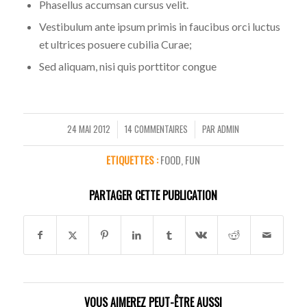
Phasellus accumsan cursus velit.
Vestibulum ante ipsum primis in faucibus orci luctus
et ultrices posuere cubilia Curae;
Sed aliquam, nisi quis porttitor congue
24 MAI 2012
14 COMMENTAIRES
PAR
ADMIN
/
/
ETIQUETTES :
FOOD
,
FUN
PARTAGER CETTE PUBLICATION
VOUS AIMEREZ PEUT-ÊTRE AUSSI